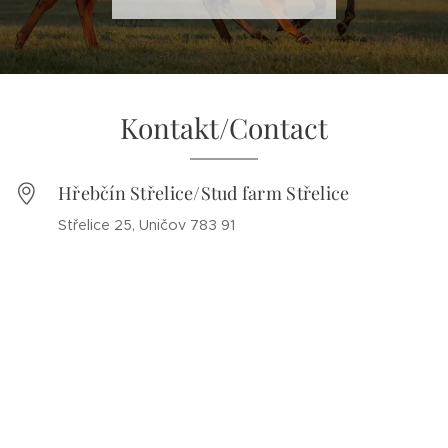
Kontakt/Contact
Hřebčín Střelice/Stud farm Střelice
Střelice 25, Uničov 783 91
Ing. Andrea Pavlů +420 605 284 591
Tereza Pavlů (for communication in English)
+420 723 644 700
hrebcin.strelice@seznam.cz
Facebook