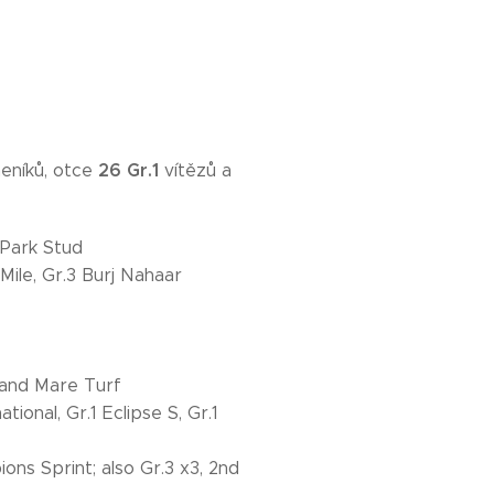
26 Gr.1
meníků, otce
vítězů a
 Park Stud
Mile, Gr.3 Burj Nahaar
y and Mare Turf
ional, Gr.1 Eclipse S, Gr.1
ons Sprint; also Gr.3 x3, 2nd