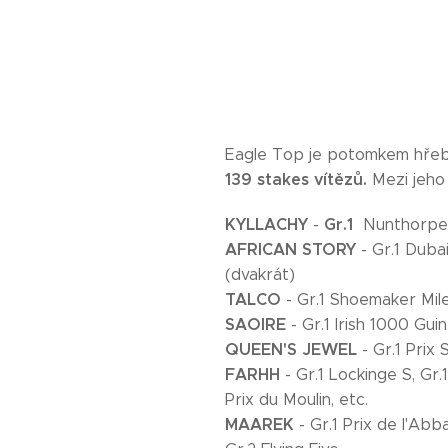
Eagle Top je potomkem hře
139 stakes vítězů.
Mezi jeh
KYLLACHY
Gr.1
-
Nunthorpe
AFRICAN STORY
- Gr.1 Duba
(dvakrát)
TALCO
- Gr.1 Shoemaker Mile
SAOIRE
- Gr.1 Irish 1000 Gui
QUEEN'S JEWEL
- Gr.1 Prix 
FARHH
- Gr.1 Lockinge S, Gr.
Prix du Moulin, etc.
MAAREK
- Gr.1 Prix de l'Abb