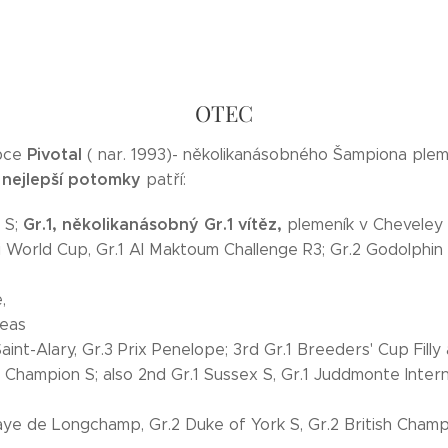
OTEC
Pivotal
bce
( nar. 1993)- několikanásobného Šampiona ple
nejlepší potomky
o
patří:
Gr.1, několikanásobný
Gr.1 vítěz,
 S;
plemeník v Cheveley
i World Cup, Gr.1 Al Maktoum Challenge R3; Gr.2 Godolphin 
,
neas
Saint-Alary, Gr.3 Prix Penelope; 3rd Gr.1 Breeders' Cup Fill
1 Champion S; also 2nd Gr.1 Sussex S, Gr.1 Juddmonte Internat
aye de Longchamp, Gr.2 Duke of York S, Gr.2 British Champi