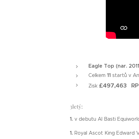
Eagle Top (nar. 201
11
Celkem
startů v Ang
£497,463 RP
Zisk
3letý:
1.
v debutu Al Basti Equiwor
1.
Royal Ascot King Edward V