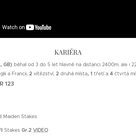
KARIÉRA
1, GB)
běhal od 3 do 5 let hlavně na distanci 2400m, ale i 
2
2
, 1
4
lii a Francii,
vítězství,
druhá místa
třetí a
čtvrtá mí
R 123
ld Maiden Stakes
Gr.2
II Stakes
VIDEO