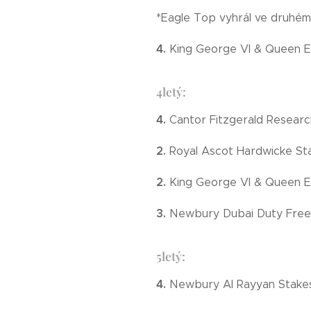
*Eagle Top vyhrál ve druhém 
4.
King George VI & Queen E
4letý:
4.
Cantor Fitzgerald Researc
2.
Royal Ascot Hardwicke St
2.
King George VI & Queen E
3.
Newbury Dubai Duty Fre
5letý:
4.
Newbury Al Rayyan Stak