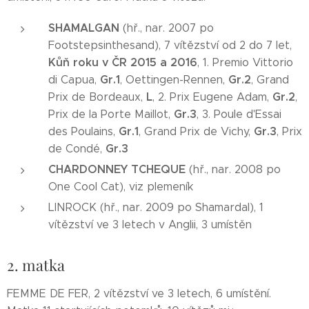
SHAMALGAN
(hř., nar. 2007 po
Footstepsinthesand), 7 vítězství od 2 do 7 let,
Kůň roku v ČR 2015 a 2016
, 1. Premio Vittorio
Gr.1
Gr.2
di Capua,
, Oettingen-Rennen,
, Grand
L
Gr.2
Prix de Bordeaux,
, 2. Prix Eugene Adam,
,
Gr.3
Prix de la Porte Maillot,
, 3. Poule d'Essai
Gr.1
Gr.3
des Poulains,
, Grand Prix de Vichy,
, Prix
Gr.3
de Condé,
CHARDONNEY TCHEQUE
(hř., nar. 2008 po
One Cool Cat), viz plemeník
LINROCK (hř., nar. 2009 po Shamardal), 1
vítězství ve 3 letech v Anglii, 3 umístěn
2. matka
FEMME DE FER, 2 vítězství ve 3 letech, 6 umístění.