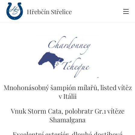
Hřebčín
Střelice
Mnohonásobný šampión mílařů, listed vítěz
v Itálii
Vnuk Storm Cata, polobratr Gr.1 vítěze
Shamalgana
Excelentní exteriér, dlouhá dostihová