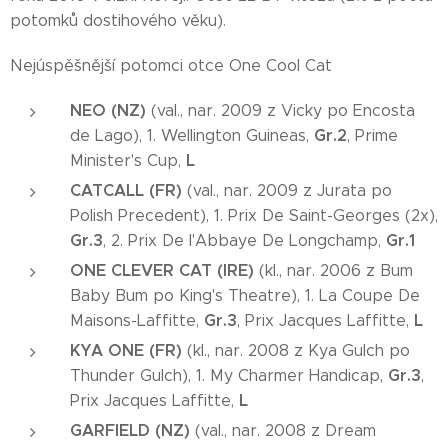
potomků dostihového věku).
Nejúspěšnější potomci otce One Cool Cat
NEO (NZ)
(val., nar. 2009 z Vicky po Encosta
Gr.2
de Lago), 1. Wellington Guineas,
, Prime
L
Minister's Cup,
CATCALL (FR)
(val., nar. 2009 z Jurata po
Polish Precedent), 1. Prix De Saint-Georges (2x),
Gr.3
Gr.1
, 2. Prix De l'Abbaye De Longchamp,
ONE CLEVER CAT (IRE)
(kl., nar. 2006 z Bum
Baby Bum po King's Theatre), 1. La Coupe De
Gr.3
L
Maisons-Laffitte,
, Prix Jacques Laffitte,
KYA ONE (FR)
(kl., nar. 2008 z Kya Gulch po
Gr.3
Thunder Gulch), 1. My Charmer Handicap,
,
L
Prix Jacques Laffitte,
GARFIELD (NZ)
(val., nar. 2008 z Dream