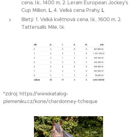
cena, I.k., 1400 m, 2. Leram European Jockey's
L
L
Cup Million,
, 4. Velká cena Prahy,
8letý: 1. Velká květnová cena, I.k., 1600 m, 2.
Tattersalls Mile, I.k.
*zdroj: https://www.katalog-
plemeniku.cz/kone/chardonney-tcheque