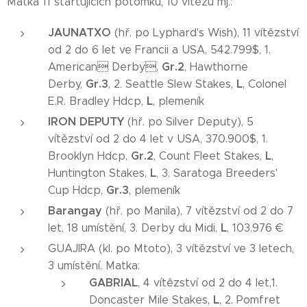
Matka 11 startujících potomků, 10 vítězů mj.:
JAUNATXO
(hř. po Lyphard's Wish), 11 vítězství
od 2 do 6 let ve Francii a USA, 542.799$, 1.
Gr.2
American Derby,
, Hawthorne
Gr.3
L
Derby,
, 2. Seattle Slew Stakes,
, Colonel
L
E.R. Bradley Hdcp,
, plemeník
IRON DEPUTY
(hř. po Silver Deputy), 5
vítězství od 2 do 4 let v USA, 370.900$, 1.
Gr.2
L
Brooklyn Hdcp,
, Count Fleet Stakes,
,
L
Huntington Stakes,
, 3. Saratoga Breeders'
Gr.3
Cup Hdcp,
, plemeník
Barangay
(hř. po Manila), 7 vítězství od 2 do 7
L
let, 18 umístění, 3. Derby du Midi,
, 103.976 €
GUAJIRA (kl. po Mtoto), 3 vítězství ve 3 letech,
3 umístění. Matka:
GABRIAL
, 4 vítězství od 2 do 4 let,1.
L
Doncaster Mile Stakes,
, 2. Pomfret