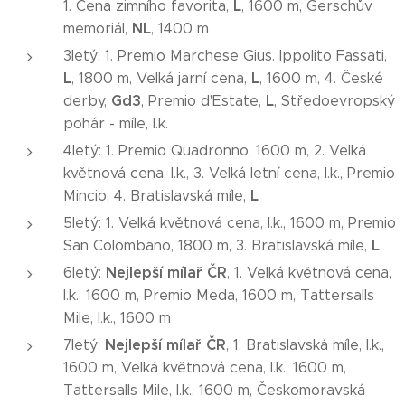
L
1. Cena zimního favorita,
, 1600 m, Gerschův
NL
memoriál,
, 1400 m
3letý: 1. Premio Marchese Gius. Ippolito Fassati,
L
L
, 1800 m, Velká jarní cena,
, 1600 m, 4. České
Gd3
L
derby,
, Premio d'Estate,
, Středoevropský
pohár - míle, I.k.
4letý: 1. Premio Quadronno, 1600 m, 2. Velká
květnová cena, I.k., 3. Velká letní cena, I.k., Premio
L
Mincio, 4. Bratislavská míle,
5letý: 1. Velká květnová cena, I.k., 1600 m, Premio
L
San Colombano, 1800 m, 3. Bratislavská míle,
Nejlepší mílař ČR
6letý:
, 1. Velká květnová cena,
I.k., 1600 m, Premio Meda, 1600 m, Tattersalls
Mile, I.k., 1600 m
Nejlepší mílař ČR
7letý:
, 1. Bratislavská míle, I.k.,
1600 m, Velká květnová cena, I.k., 1600 m,
Tattersalls Mile, I.k., 1600 m, Českomoravská