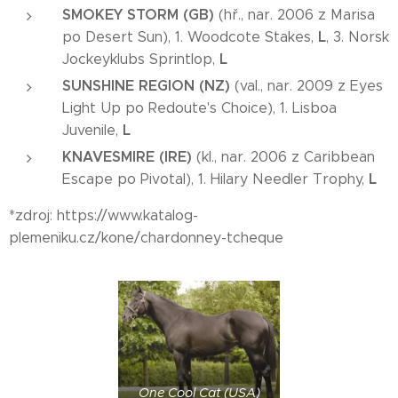
SMOKEY STORM (GB)
(hř., nar. 2006 z Marisa
L
po Desert Sun), 1. Woodcote Stakes,
, 3. Norsk
L
Jockeyklubs Sprintlop,
SUNSHINE REGION (NZ)
(val., nar. 2009 z Eyes
Light Up po Redoute's Choice), 1. Lisboa
L
Juvenile,
KNAVESMIRE (IRE)
(kl., nar. 2006 z Caribbean
L
Escape po Pivotal), 1. Hilary Needler Trophy,
*zdroj: https://www.katalog-
plemeniku.cz/kone/chardonney-tcheque
One Cool Cat (USA)