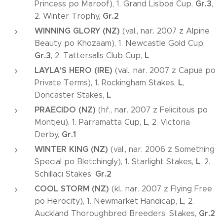
Gr.3
Princess po Maroof), 1. Grand Lisboa Cup,
,
Gr.2
2. Winter Trophy,
WINNING GLORY (NZ)
(val., nar. 2007 z Alpine
Beauty po Khozaam), 1. Newcastle Gold Cup,
Gr.3
L
, 2. Tattersalls Club Cup,
LAYLA'S HERO (IRE)
(val., nar. 2007 z Capua po
L
Private Terms), 1. Rockingham Stakes,
,
L
Doncaster Stakes,
PRAECIDO (NZ)
(hř., nar. 2007 z Felicitous po
L
Montjeu), 1. Parramatta Cup,
, 2. Victoria
Gr.1
Derby,
WINTER KING (NZ)
(val., nar. 2006 z Something
L
Special po Bletchingly), 1. Starlight Stakes,
, 2.
Gr.2
Schillaci Stakes,
COOL STORM (NZ)
(kl., nar. 2007 z Flying Free
L
po Herocity), 1. Newmarket Handicap,
, 2.
Gr.2
Auckland Thoroughbred Breeders' Stakes,