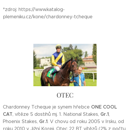
*zdroj: https://www.katalog-
plemeniku.cz/kone/chardonney-tcheque
OTEC
ONE COOL
Chardonney Tcheque je synem hřebce
CAT
Gr.1
, vítěze 5 dostihů mj. 1. National Stakes,
,
Gr.1
Phoenix Stakes,
. V chovu od roku 2005 v Irsku, od
roku 2010 v Jižní Koreji. Otec 22 BT vítězů (2% z počtu