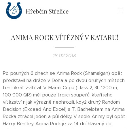
Hřebčín
Střelice
ANIMA ROCK VÍTĚZNÝ V KATARU!
18.02.2018
Po pouhých 6 dnech se Anima Rock (Shamalgan) opět
představil na dráze v Doha a po dvou druhých místech
tentokrát zvítězil. V Marmi Cupu (class 2, 3l., 1200 m,
100 000 QR) měl pouze trojici soupeřů, kteří jeho
vítězství nijak výrazně neohrozili, když druhý Random
Decision (Exceed And Excel) s T. Bachelotem na Anima
Rocka ztrácel jeden a půl délky. V sedle Animy byl opět
Harry Bentley. Anima Rock je za 14 dní hlášený do