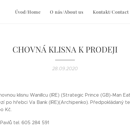
Úvod/Home
O nás/About us
Kontakt/Contact
CHOVNÁ KLISNA K PRODEJI
28.09.2020
hovnou klisnu Wanillcu (IRE) (Strategic Prince (GB)-Man E
ezí po hřebci Va Bank (IRE)(Archipenko). Předpokládaný te
o Kč.
 Pavlů tel. 605 284 591