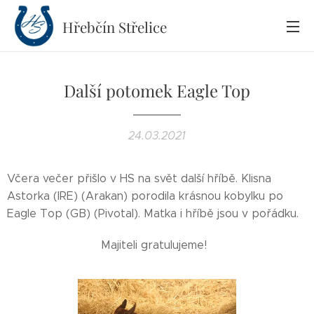
Hřebčín
Střelice
Další potomek Eagle Top
24.03.2021
Včera večer přišlo v HS na svět další hříbě. Klisna
Astorka (IRE) (Arakan) porodila krásnou kobylku po
Eagle Top (GB) (Pivotal). Matka i hříbě jsou v pořádku.
Majiteli gratulujeme!