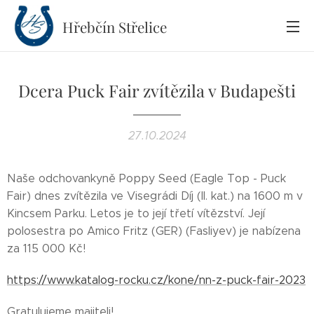
Hřebčín
Střelice
Dcera Puck Fair zvítězila v Budapešti
27.10.2024
Naše odchovankyně Poppy Seed (Eagle Top - Puck
Fair) dnes zvítězila ve Visegrádi Díj (II. kat.) na 1600 m v
Kincsem Parku. Letos je to její třetí vítězství. Její
polosestra po Amico Fritz (GER) (Fasliyev) je nabízena
za 115 000 Kč!
https://www.katalog-rocku.cz/kone/nn-z-puck-fair-2023
Gratulujeme majiteli!