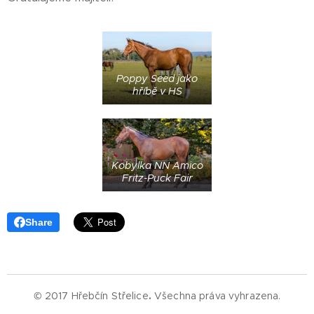
Poppy Seed jako
hříbě v HS
Kobylka NN Amico
Fritz-Puck Fair
Share
© 2017 Hřebčín Střelice
.
Všechna práva vyhrazena.