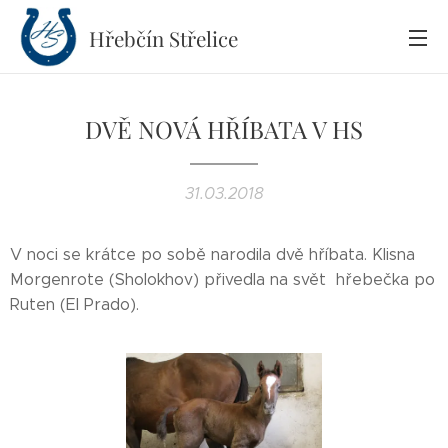
Hřebčín
Střelice
DVĚ NOVÁ HŘÍBATA V HS
31.03.2018
V noci se krátce po sobě narodila dvě hříbata. Klisna
Morgenrote (Sholokhov) přivedla na svět hřebečka po
Ruten (El Prado).