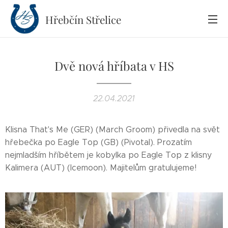
Hřebčín
Střelice
Dvě nová hříbata v HS
22.04.2021
Klisna That's Me (GER) (March Groom) přivedla na svět
hřebečka po Eagle Top (GB) (Pivotal). Prozatím
nejmladším hříbětem je kobylka po Eagle Top z klisny
Kalimera (AUT) (Icemoon). Majitelům gratulujeme!