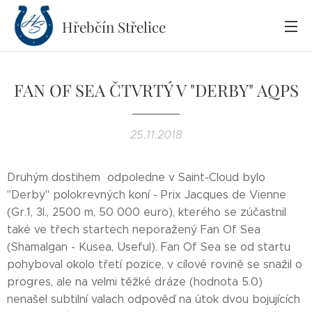
Hřebčín
Střelice
FAN OF SEA ČTVRTÝ V "DERBY" AQPS
25.11.2018
Druhým dostihem odpoledne v Saint-Cloud bylo
"Derby" polokrevných koní - Prix Jacques de Vienne
(Gr.1, 3l., 2500 m, 50 000 euro), kterého se zúčastnil
také ve třech startech neporažený Fan Of Sea
(Shamalgan - Kusea, Useful). Fan Of Sea se od startu
pohyboval okolo třetí pozice, v cílové rovině se snažil o
progres, ale na velmi těžké dráze (hodnota 5.0)
nenašel subtilní valach odpověď na útok dvou bojujících