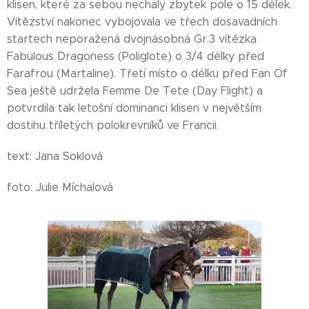
klisen, které za sebou nechaly zbytek pole o 15 délek.
Vítězství nakonec vybojovala ve třech dosavadních
startech neporažená dvojnásobná Gr.3 vítězka
Fabulous Dragoness (Poliglote) o 3/4 délky před
Farafrou (Martaline). Třetí místo o délku před Fan Of
Sea ještě udržela Femme De Tete (Day Flight) a
potvrdila tak letošní dominanci klisen v největším
dostihu tříletých polokrevníků ve Francii.
text: Jana Soklová
foto: Julie Míchalová