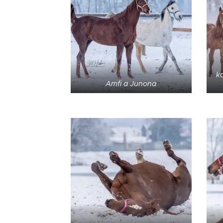
ko
Amfi a Junona