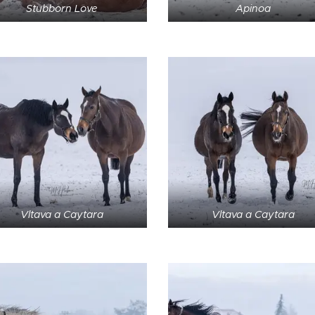
Stubborn Love
Apinoa
Vltava a Caytara
Vltava a Caytara