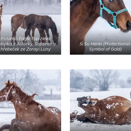
Potomci Eagle Top zleva
bylka z Astorky, Sapsiree a
Si Su Henki (Protectionist
hřebeček ze Zorayi Luny
Symbol of Gold)