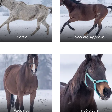
Carrie
Seeking Approval
Puck Fair
Fatra Line