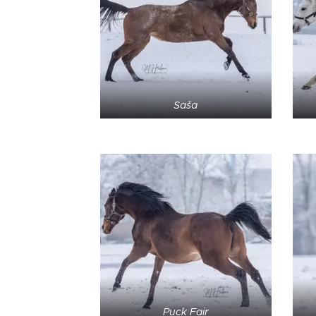
Saša
Puck Fair