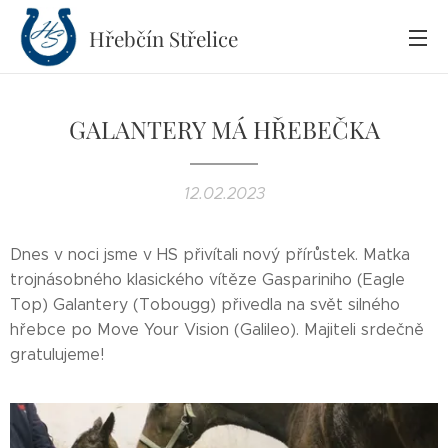
Hřebčín
Střelice
GALANTERY MÁ HŘEBEČKA
12.02.2023
Dnes v noci jsme v HS přivítali nový přírůstek. Matka
trojnásobného klasického vítěze Gaspariniho (Eagle
Top) Galantery (Tobougg) přivedla na svět silného
hřebce po Move Your Vision (Galileo). Majiteli srdečně
gratulujeme!