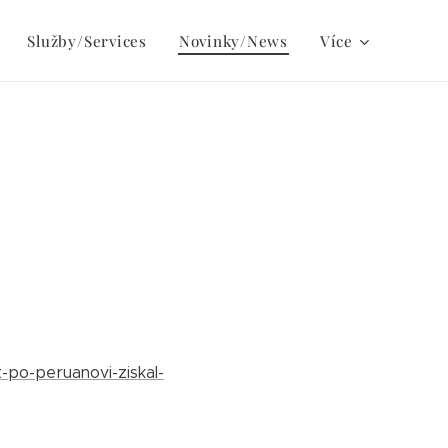
Služby/Services
Novinky/News
Více
t-po-peruanovi-ziskal-