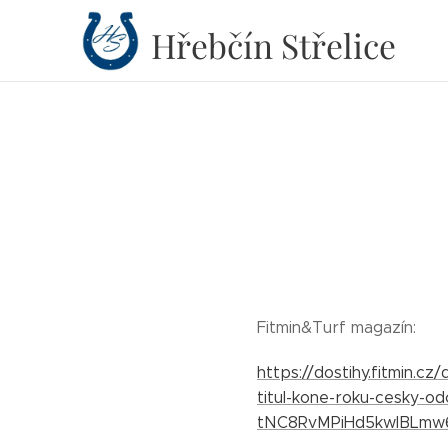
Hřebčín
Střelice
Fitmin&Turf magazín:
https://dostihy.fitmin.c
titul-kone-roku-cesky-o
tNC8RvMPiHd5kwlBLmw