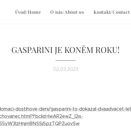
Úvod/Home
O nás/About us
Kontakt/Contact
GASPARINI JE KONĚM ROKU!
02.03.2023
z/domaci-dostihove-deni/gasparini-to-dokazal-dvaadvacet-le
dchovanec.html?fbclid=IwAR2ewZ_I2is-
65yW3IzHnjmBNSSjSpzTQPZuovSw