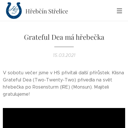
Hřebčín
Střelice
Grateful Dea má hřebečka
15.03.2021
V sobotu večer jsme v HS přivítali další přírůstek. Klisna
Grateful Dea (Two-Twenty-Two) přivedla na svět
hřebečka po Rosensturm (IRE) (Monsun). Majiteli
gratulujeme!