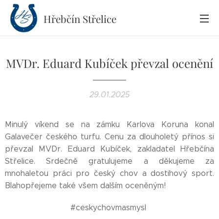
Hřebčín
Střelice
MVDr. Eduard Kubíček převzal ocenění
29.01.2025
Minulý víkend se na zámku Karlova Koruna konal
Galavečer českého turfu. Cenu za dlouholetý přínos si
převzal MVDr. Eduard Kubíček, zakladatel Hřebčína
Střelice. Srdečně gratulujeme a děkujeme za
mnohaletou práci pro český chov a dostihový sport.
Blahopřejeme také všem dalším oceněným!
#ceskychovmasmysl
MVDr.