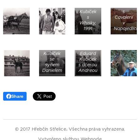
MVDr.
Eduard
Eduard
Kubíček
Kubíček
s
s
Cavalerií
Whisky,
v
1991
Napajedlích
MVDr.
Eduard
MVDr.
Kubíček
Eduard
se
Kubíček
synem
s dcerou
Danielem
Andreou
Share
© 2017 Hřebčín Střelice
.
Všechna práva vyhrazena.
Vytvořeno službou
Webnode