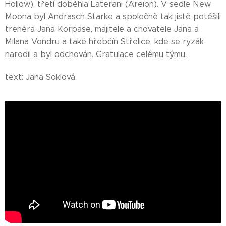
Hollow), třetí doběhla Laterani (Areion). V sedle New
Moona byl Andrasch Starke a společně tak jistě potěšili
trenéra Jana Korpase, majitele a chovatele Jana a
Milana Vondru a také hřebčín Střelice, kde se ryzák
narodil a byl odchován. Gratulace celému týmu.
text: Jana Soklová