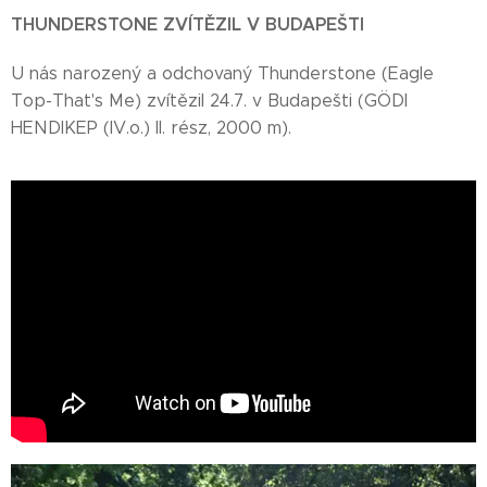
T
HUNDERSTONE ZVÍTĚZIL V BUDAPEŠTI
U nás narozený a odchovaný Thunderstone (Eagle
Top-That's Me) zvítězil 24.7. v Budapešti (GÖDI
HENDIKEP (IV.o.) II. rész, 2000 m).