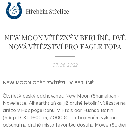
Hřebčín
Střelice
NEW MOON VÍTĚZNÝ V BERLÍNĚ, DVĚ
NOVÁ VÍTĚZSTVÍ PRO EAGLE TOPA
07.08.2022
NEW
M
OON OPĚT ZVÍTĚZIL V BERLÍNĚ
Čtyřletý český odchovanec New Moon (Shamalgan -
Novellette, Alhaarth) získal již druhé letošní vítězství na
dráze v Hoppegartenu. V Preis der Füchse Berlin
(hdcp D, 3+, 1600 m, 7.000 €) po bojovném výkonu
odsunul na druhé místo favoritku dostihu Möwe (Soldier