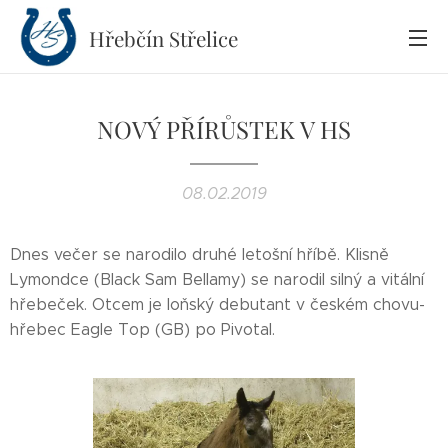
Hřebčín
Střelice
NOVÝ PŘÍRŮSTEK V HS
08.02.2019
Dnes večer se narodilo druhé letošní hříbě. Klisně
Lymondce (Black Sam Bellamy) se narodil silný a vitální
hřebeček. Otcem je loňský debutant v českém chovu-
hřebec Eagle Top (GB) po Pivotal.