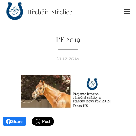
Hřebčín
Střelice
PF 2019
21.12.2018
Share