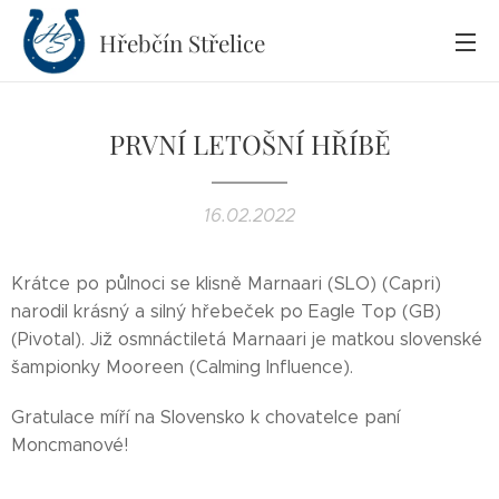
Hřebčín
Střelice
PRVNÍ LETOŠNÍ HŘÍBĚ
16.02.2022
Krátce po půlnoci se klisně Marnaari (SLO) (Capri)
narodil krásný a silný hřebeček po Eagle Top (GB)
(Pivotal). Již osmnáctiletá Marnaari je matkou slovenské
šampionky Mooreen (Calming Influence).
Gratulace míří na Slovensko k chovatelce paní
Moncmanové!