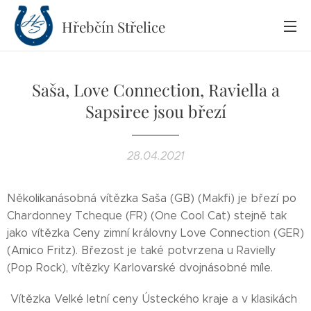
Hřebčín
Střelice
Saša, Love Connection, Raviella a
Sapsiree jsou březí
28.04.2021
Několikanásobná vítězka Saša (GB) (Makfi) je březí po
Chardonney Tcheque (FR) (One Cool Cat) stejně tak
jako vítězka Ceny zimní královny Love Connection (GER)
(Amico Fritz). Březost je také potvrzena u Ravielly
(Pop Rock), vítězky Karlovarské dvojnásobné míle.
Vítězka Velké letní ceny Ústeckého kraje a v klasikách