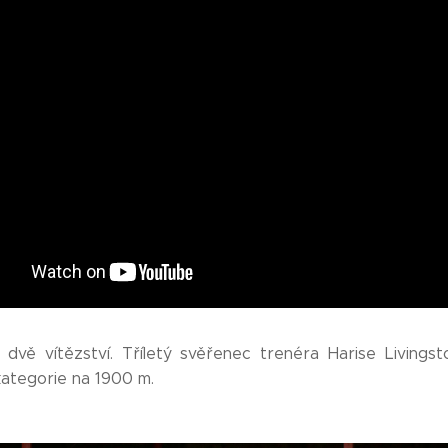
 dvě vítězství. Tříletý svěřenec trenéra Harise Livings
. kategorie na 1900 m.