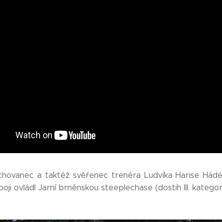
odchovanec a taktéž svěřenec trenéra Ludvíka Harise Hádé
boji ovládl Jarní brněnskou steeplechase (dostih III. kategor