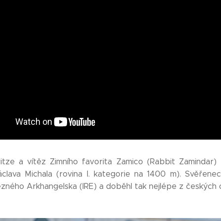
tze a vítěz Zimního favorita Zamico (Rabbit Zamindar) b
lava Michala (rovina I. kategorie na 1400 m). Svěřenec
tězného Arkhangelska (IRE) a doběhl tak nejlépe z českýc