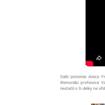
Další potomek Amico Fri
Memoriálu profesora Vác
nestačil o ¾ délky na ví