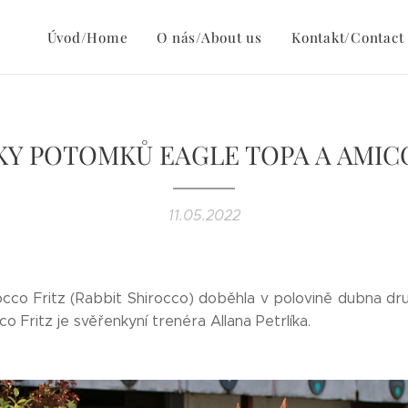
Úvod/Home
O nás/About us
Kontakt/Contact
Y POTOMKŮ EAGLE TOPA A AMIC
11.05.2022
cco Fritz (Rabbit Shirocco) doběhla v polovině dubna dru
co Fritz je svěřenkyní trenéra Allana Petrlíka.